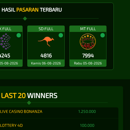
HASIL
PASARAN
TERBARU
GATES OF OLYMPUS
500.000
LIVE CASINO BONANZA
1.250.000
K FULL
SD FULL
MT FULL
TRIOM
LOTTERY 4D
100.000
4245
4816
7994
01
LOTTERY 3DD
235.000
05-08-2026
Kamis 06-08-2026
Rabu 05-08-2026
Kamis 06
LOTTERY 2DD
2.000.000
LOTTERY 4D
950.000
LAST 20
WINNERS
GATES OF OLYMPUS
500.000
LIVE CASINO BONANZA
1.250.000
LOTTERY 4D
100.000