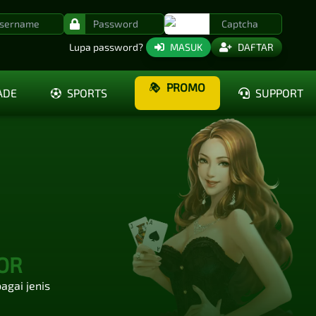
Lupa password?
MASUK
DAFTAR
PROMO
ADE
SPORTS
SUPPORT
OR
gai jenis