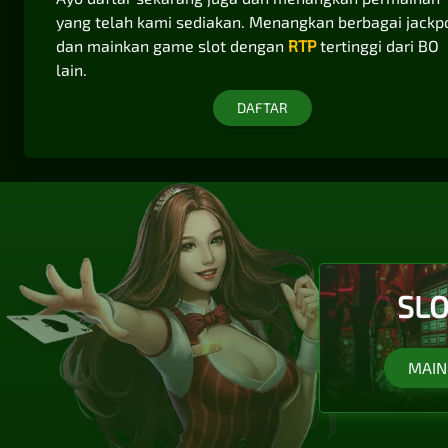
yang telah kami sediakan. Menangkan berbagai jackp
dan mainkan game slot dengan
RTP
tertinggi dari BO
lain.
DAFTAR
SL
MAIN