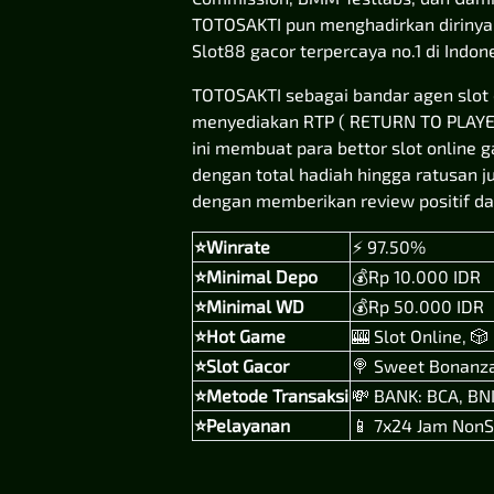
TOTOSAKTI pun menghadirkan dirinya de
Slot88 gacor terpercaya no.1 di Indon
TOTOSAKTI sebagai bandar agen slot 
menyediakan RTP ( RETURN TO PLAYER 
ini membuat para bettor slot online
dengan total hadiah hingga ratusan ju
dengan memberikan review positif dan
⭐Winrate
⚡ 97.50%
⭐Minimal Depo
💰Rp 10.000 IDR
⭐Minimal WD
💰Rp 50.000 IDR
⭐Hot Game
🎰 Slot Online, 
⭐Slot Gacor
🍭 Sweet Bonanza,
⭐Metode Transaksi
💸 BANK: BCA, BNI
⭐Pelayanan
📱 7x24 Jam NonS