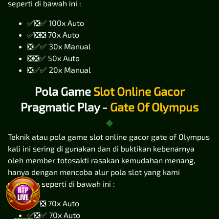
seperti di bawah ini :
✅❎✅ 100x Auto
✅❎❎ 70x Auto
❎✅✅ 30x Manual
❎❎✅ 50x Auto
❎✅✅ 20x Manual
Pola Game
Slot Online Gacor
Pragmatic Play -
Gate Of Olympus
Teknik atau pola game slot online gacor gate of Olympus
kali ini sering di gunakan dan di buktikan kebenarnya
oleh member totosakti rasakan kemudahan menang,
hanya dengan mencoba alur pola slot yang kami
sediakan seperti di bawah ini :
❎✅❎ 70x Auto
✅❎✅ 70x Auto