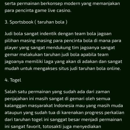
serta permainan berkonsep modern yang memanjakan
para pencinta game live casino.
3. Sportsbook ( taruhan bola )
Judi bola sangat indentik dengan team bola jagoan
pilihan masing masing para pencinta bola di mana para
player yang sangat mendukung tim jagoanya sangat
gemar melakukan taruhan judi bola apabila team
jagoanya memiliki laga yang akan di adakan dan sangat
mudah untuk mengakses situs judi taruhan bola online.
4. Togel
Salah satu permainan yang sudah ada dari zaman
penjajahan ini masih sangat di gemari oleh semua
kalanggan masyarakat Indonesia mau yang masih muda
ataupun yang sudah tua di karenakan progress perkalian
dari taruhan togel ini sanggat besar menjadi permainan
ini sangat favorit, totosakti juga menyediakan