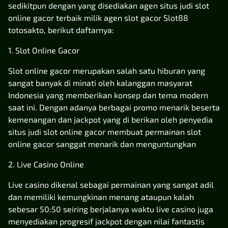
Peringkat
Hadiah (IDR)
Total Pemenang
Total Hadiah (IDR)
sedikitpun dengan yang disediakan agen situs judi slot
1
3.000.000
1
3.000.000
online gacor terbaik milik agen slot gacor Slot88
2
500.000
1
500.000
totosakto, berikut daftarnya:
3 - 5
200.000
3
600.000
6 - 10
100.000
5
500.000
1. Slot Online Gacor
11 - 500
30.000
490
14.700.000
501 - 3.000
20.000
2.500
50.000.000
Slot online gacor merupakan salah satu hiburan yang
TOTAL HARIAN
3.000
69.300.000
sangat banyak di minati oleh kalanggan masyarat
Indonesia yang memberikan konsep dan tema modern
PROMO PRAGMATIC PLAY
saat ini. Dengan adanya berbagai promo menarik beserta
kemenangan dan jackpot yang di berikan oleh penyedia
situs judi slot online gacor membuat permainan slot
online gacor sanggat menarik dan menguntungkan
2. Live Casino Online
Live casino dikenal sebagai permainan yang sangat adil
dan memiliki kemungkinan menang ataupun kalah
sebesar 50:50 seiring berjalanya waktu live casino juga
menyediakan progresif jackpot dengan nilai fantastis