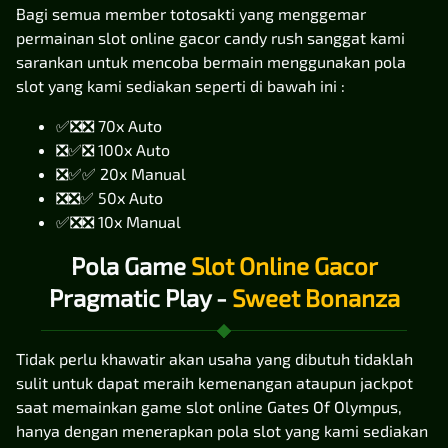
Bagi semua member totosakti yang menggemar
permainan slot online gacor candy rush sanggat kami
sarankan untuk mencoba bermain menggunakan pola
slot yang kami sediakan seperti di bawah ini :
✅❎❎ 70x Auto
❎✅❎ 100x Auto
❎✅✅ 20x Manual
❎❎✅ 50x Auto
✅❎❎ 10x Manual
Pola Game
Slot Online Gacor
Pragmatic Play -
Sweet Bonanza
Tidak perlu khawatir akan usaha yang dibutuh tidaklah
sulit untuk dapat meraih kemenangan ataupun jackpot
saat memainkan game slot online Gates Of Olympus,
hanya dengan menerapkan pola slot yang kami sediakan