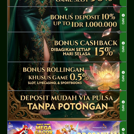
PEMENANG KE 1 : Rp 3.000.000
berhasil menebak dengan benar.
diskon
.
PEMENANG KE 2 : Rp 2.000.000
4D hadiah terbalik lurus Rp 100.000
PEMENANG KE 3 : Rp 1.000.000
3D hadiah terbalik lurus Rp 10.000
BONUS NEW MEMBER
50 hadiah hiburan: Rp 500.000
INFO
Minimal Deposit
Rp 50.000,-
2D - 2LINE
FREEBET LOMBA TOGEL HONGKONG JUMAT
Maxsimal Bonus
RP 100.000,-
PEMENANG KE 1 : Rp 200.000
PROMO HADIAH TERBALIK LURUS KHUSUS 4D &
Bonus Yang Di Berikan 50%
Rp 25.000,-
PEMENANG KE 2 : Rp 100.000
Syarat WD
TOX8 Betingan
BONUS HARIAN 10%
3D DISKON
PEMENANG KE 3 : Rp 50.000
Provider
Khusus ALL Game Slot
PEMENANG KE 4-dst : Rp 25.000
INFO
Metode Deposit
Bank Lokal & Ewallet
Minimal Deposit
Rp 50.000,-
HADIAH HARIAN HONGKONG TOTOSAKTI
Bonus Yang Di Berikan 10%
Rp 5.000,-
LOMBA TOGEL TOTOSAKTI 3D Prize 1:
Syarat WD
Total Saldo Bonus x10
Syarat Dan Ketentuan Bonus
:
CASHBACK MINGGUAN HINGGA 15% - SLOT |
Provider
Khusu All Game Slot
PEMENANG LOMBA TOGEL TOTOSAKTI KE 1 : Rp 5.000.000
PEMENANG LOMBA TOGEL TOTOSAKTI KE 2 : Rp 2.000.000
INFO
LIVECASINO | SPORTBOOKS
Metode Deposit
Bank Lokal & Ewallet
Bonus New Member di Berikan Di Depan Jika Saldo sudah
PEMENANG LOMBA TOGEL TOTOSAKTI KE 3 : Rp 1.000.000
Habis tidak Dapat lagi claim Bonus NEW MEMBER
CASHBACK MINGGUAN HINGGA 15% - SLOT | LIVECASINO |
50 PEMENANG HIBURAN : Rp 500.000
Minimal Deposit Perdana 50k Untuk Mengikuti Promo
Syarat Dan Ketentuan Bonus
:
SPORTBOOKS
Bonus New Member 50%
GROP LOMBA TOGEL : LOMBA TOTOSAKTI
Seluruh Member TOTOSAKTI Dapat Mengikuti Bonus
Bonus New Member 50% Di Awal Setelah melakukan
BONUS TO MINGGUAN TOTOSAKTI
SYARAT DAN KETENTUAN:
Kekalahan SLOT
Level
Bonus
Harian 10%
Deposit Perdana
Cukup lakukan transaksi akumulasi minimal
BONUS TURNOVER ARCADE MINGGUAN 0,5%
0-999.999
1
5%
Bonus Harian di Berikan Di Depan Jika Saldo sudah Habis
INFO
Ketentuan Withdraw Claim Bonus New Member Harus
sebesar : Rp 5.000 setelah pemotongan diskon di
atau Sudah di mainkan tidak Dapat lagi claim Bonus
TURNOVER
LEVEL
BONUS
1.000.000-999.999.999
2
10% (15% khusus Pragmatic)
Mencapai TOX 8 [ Bettingan ]
GAME 4D DISKON PASARAN YANG DILOMBAKAN,
Harian
1.000.000 - 99.999.999
1
0,2%
❌
Money Roll & Spacmen
NB: khusus vendor slots
PRAGMATIC PLAYS
: cashback
15%,
angka lomba tidak wajib bet ! ! ! (TIDAK berlaku di
Ketentuan Withdraw Bonus Harian SALDO X10 Dari Bonus
sedangkan
VENDOR LAINNYA
maks
10%
100.000.000 - 999.999.999
2
0,3%
pasaran no-diskon)
- Contoh : Deposit 50k + 25k = 75k x 8 To = 600.000 TO [ Bettingan ]
Yang Di Dapatkan
Depo pulsa tanpa potongan totosakti
1.000.000.000 - 9.999.999.999
3
0,5%
Contoh :
Kekalahan CASINO / SPORTBOOKS
Level
Bonus