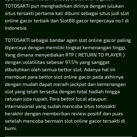
Olympus Super Scatter, Gates of Olympus Xmas 1000,
1.377 - 2.276
10 Free Spin
900
3.600.000
TOTOSAKTI pun menghadirkan dirinya dengan julukan
Gates of Olympus, Sugar Rush Super Scatter, Sugar Rush
TOTAL
2.276
138.100.000
Xmas, Sugar Rush, Sugar Rush 1000, Sweet Bonanza 2500,
situs tersakti pertama kali dibumi sebagai situs judi slot
Sweet Bonanza Super Scatter, Sweet Bonanza Xmas,
online gacor terbaik dan Slot88 gacor terpercaya no.1 di
Sweet Bonanza, Sweet Bonanza 1000, Starlight Princess
Super Scatter, Starlight Princess Pachi, Starlight
Indonesia.
Cash Drop Live Casino (Mingguan)
Christmas, Starlight Princess, Starlight Princess 1000,
Gates of Gatot Kaca Super Scatter, Gatot Kaca's Fury,
TOTOSAKTI sebagai bandar agen slot online gacor paling
Gates of Gatot Kaca, Gates of Gatot Kaca 1000, The Dog
Promosi akan dimulai dari 27 Juli 2026, 00:00 hingga 4
House, The Dog House - Dog or Alive, The Dog House -
Oktober 2026, 23:59 (WIB).
dipercaya dengan memiliki tingkat kemenangan tinggi,
Muttley Crew, The Dog House - Royal Hunt, The Dog House
Promosi berlangsung setiap minggu dengan total 10
Yang dimana menyediakan RTP ( RETURN TO PLAYER )
Dice Show, The Dog House Megaways, The Dog House
minggu.
Multihold, The Dog House Megaways 1000, Zeus vs Hades
Terdapat total 16.000 hadiah tunai dan taruhan ganda
dengan volatilitas sebesar 97.5% yang sanggat
- Gods of War, Zeus vs Hades - Gods of War 250 dan Sweet
senilai Rp 300.000.000 yang akan diberikan secara acak
dibutuhkan oleh semua bettor slot. Adanya hal ini
Rush Bonanza.
kepada pemain yang beruntung.
Semua hadiah akan dikreditkan dalam bentuk uang tunai
Minimal taruhan Rp 2.000.
membuat para bettor slot online gacor pada akhirnya
tanpa persyaratan taruhan.
Permainan yang memenuhi syarat: Semua Permainan
dengan mudah dapat meraih jackpot dan kemenangan
Anda bisa melihat progress pengumpulan bagian wheel
pada Pragmatic Play Game Shows (Gates of Olympus
drops secara aktual dalam tampilan promosi.
Roulette, Sweet Bonanza CandyLand, Mega Wheel, Lucky 6
slot yang telah tersedia dengan total hadiah hingga
Tiap pemain bisa memenangkan hingga 2 hadiah setiap
Roulette, Treasure Island, Snakes & Ladders Live, Football
ratusan juta rupiah. Para bettor local ataupun
minggunya.
Blitz Top Card, Dice City, Money Time, Mega Roulette,
Tidak ada persyaratan minimal taruhan.
Mega Roulette 3000, Fortune Roulette, Auto Mega
internasional yang sudah mencoba situs totosakti
Pragmatic Play berhak meninjau aktivitas pemain untuk
Roulette, PowerUP Roulette, 24D Spin, Turkish Mega
berakhir dengan memberikan review positif dan puas
mencegah terjadinya kecurangan. Jika ditemukan
Roulette, Mega Roulette - Brazilian, Mega Sic Bo, Mega Sic
kecurangan, maka Pragmatic Play berhak membatalkan
Bac, Mega Baccarat, The Bingo Spot, and Sic Bo)
setelah mencoba bermain slot online gacor tersakti di
hadiah dari hasil kecurangan pemain tersebut.
Pemain dapat memenangkan lebih dari satu cash drop
bumi.
Pragmatic Play berhak mengubah, menghentikan, atau
selama periode promosi.
membatalkan promosi kapan saja.
Pemain akan menerima notifikasi kemenangan di dalam