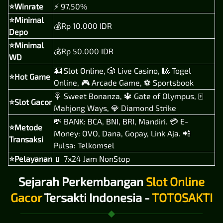
game, dan hadiah akan dikreditkan secara langsung.
⭐Winrate
⚡ 97.50%
Hadiah (IDR)
Total Pemenang
Total Hadiah (IDR)
Jenis
Hadiah
Jumlah Pemenang
Total Hadiah
500.000
10
5.000.000
⭐Minimal
💰Rp 10.000 IDR
Hadiah Tunai
100.000
100
10.000.000
200.000
90
18.000.000
Depo
Hadiah Tunai
20.000
500
10.000.000
100.000
200
20.000.000
⭐Minimal
Hadiah Tunai
10.000
1.000
10.000.000
50x Multiplier
300
24.000.000
💰Rp 50.000 IDR
TOTAL
1.600
30.000.000
WD
20x Multiplier
900
28.800.000
10x Multiplier
10.000
160.000.000
🎰 Slot Online, 🎲 Live Casino, 🎱 Togel
5x Multiplier
60.000
480.000.000
⭐Hot Game
Online, 🎮 Arcade Game, ⚽ Sportsbook
10 Free Spins
7.500
120.000.000
PROMO PRAGMATIC PLAY
8 Free Spins
50.000
640.000.000
🍭 Sweet Bonanza, 🔱 Gate of Olympus, 🀄️
⭐Slot Gacor
TOTAL
129.000
1.495.800.000
Mahjong Ways, 💎 Diamond Strike
💸 BANK: BCA, BNI, BRI, Mandiri. 💳 E-
⭐Metode
Turnamen Harian
Money: OVO, Dana, Gopay, Link Aja. 📲
Transaksi
Pulsa: Telkomsel
84.000 pemenang akan memenangkan hadiah senilai Rp
1.940.400.000 yang akan diberikan kepada pemain selama
⭐Pelayanan
📱 7x24 Jam NonStop
periode promosi berlangsung.
Turnamen akan berlangsung 6x dalam sehari. Setiap
Sejarah Perkembangan
Slot Online
turnamen akan ada 3.000 pemenang dan hadiah senilai Rp
69.300.000 setiap turnamen. Akan ada total 28 turnamen
Gacor
Tersakti Indonesia -
TOTOSAKTI
selama periode promosi.
Pemenang Turnamen ditentukan berdasarkan Skor pada
Papan Peringkat. Skor dihitung berdasarkan jumlah semua
pengganda kemenangan (Kemenangan/Taruhan).