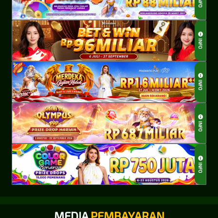
Contoh
:
INFO
Bonus Ini Di Batasin Untuk 1.000 New Member Setiap Harinya.
100.000-999.999
1
2%
Syarat & Ketentuan :
Deposit 100k + 10k = 110k, Maka Agar Dapat Melakukan Withdraw
- bet 500 4d maka perlu beli 30 line 4d diskon
Untuk deposit Pulsa Member harus konfirmasi terlebih dahulu ke
Bonus 10k x 10 = 100k + Modal 100k = 200k Saldo
1.000.000-99.999.999
2
3%
- bet 1000 4d maka perlu beli 15 line 4d diskon
- TIDAK DI PERBOLEHKAN UNTUK GAME LAIN SELAIN SLOT
CS KAMI melalui LiveChat / WhatsApp sebelum melakukan
Member dibagikan otomatis setiap selasa.
- bet 15000 4d maka beli 1 line 4d diskon
100.000.000 - 999.999.999
3
5%
- JIKA MELANGGAR MAKA BETINGGAN DAN KEMENANGGAN AKAN DI
transfer pulsa.
Turnover pemain akan dihitung dari hari Selasa ( 00:00
Bonus Dapat Di Claim Sebanyak 1x Dalam Sehari
SLOT DAILY WINS MEGA GACOR
ANGGAP HANGUS
Untuk no tujuan deposit pulsa member dapat melihat di menu
Gmt +7 ) hingga hari Senin ( 23:59 Gmt +7 )
Maximal Bonus Rp 1.000.000,-
* Tidak Ada Batas Line, Jika Bettingan Togel Diskon Sudah
- BEBAS IP & BUYSPIN
Syarat & Ketentuan :
INFO
deposit yang tersedia.
Bonus hanya berlaku untuk ARCADE
Bonus Khusus All Game Slot & Bebas BuySpin
Mencapai Idr 5.000 Maka Sudah Dianggap Sah Untuk Mengikuti
Mega Gacor Level 5 (Harian &
- BONUS DAN SALDO AKAN DI HAGUSKAN APABILA TERDETEKSI
Minimal Deposit Via Pulsa adalah Rp 10.000.
Pembagian Bonus
:TurnOver akan dihitung dari setiap hari
JIKA MELANGGAR PERATURAN MAKA BETINGGAN DAN
Lomba Harian.
Member dibagikan otomatis setiap selasa.
MELAKUKAN KECURANGAN DAN MENYALAGUNAKAN BONUS !!
Deposit Via Pulsa Tidak ada potongan rate.
Selasa sebelumnya hingga hari Senin sesudahnya setiap
KEMENANGGAN AKAN DI ANGGAP HANGUS
CASHBACK pemain akan dihitung dari hari Selasa ( 00:00
Mingguan)
Untuk melakukan Penarikan diwajibkan melakukan total
minggunya, dan akan
dikreditkan setiap hari SELASA
pada
VOUCHER SPIN HONGKONG HARIAN Rp 10.000.000/member
Gmt +7 ) hingga hari Senin ( 23:59 Gmt +7 )
NOTE : Semua Keputusan Dan Kebijakan Dari Pihak TOTOSAKTI
EVOLUTION - BET & WIN
bettingan sebesar (TO x3)
NOTE : Semua Keputusan Dan Kebijakan Dari Pihak TOTOSAKTI
jam 10:00 WIB.
Pembagian Bonus: CASHBACK akan dihitung dari setiap
MUTLAK Dan TIDAK DAPAT DI GANGGU GUGAT.
Contoh:
MUTLAK Dan TIDAK DAPAT DI GANGGU GUGAT.
INFO
Kami berhak untuk membatalkan atau menutup semua
Setiap peserta dengan nomor urut lomba yang sesuai dengan
hari Selasa sebelumnya hingga hari Senin sesudahnya
Daily Wins Mega Gacor akan berlangsung mulai 30 Maret 2026
Deposit RP 10.000 saldo yang masuk RP 10.000
Bet & Win Cash Drop (Mingguan)
promosi sesuai dengan syarat & ketentuan yang berlaku
result pasaran di LOMBA HONGKONG baik 2D atau 3D dan
setiap minggunya, dan akan dikreditkan setiap hari
Salam Dari Management TOTOSAKTI, Terima Kasih !!
hingga 28 Maret 2027 dengan Total Hadiah sebesar Rp
untuk penarikan Deposit RP 10.000 X TO 3 = TO 30.000
Salam Dari Management TOTOSAKTI, Terima Kasih !!
tanpa ada pemberitahuan sebelumnya
melakukan SHARE link grop berupa https://rebrand.ly/gropfbitt
SELASA pada jam 10:00 WIB.
88.000.000.000 dalam 12 Level.
6 Juli 2026 07:00 - 28 September 2026 06:59 WIB
Bonus & Kemenangan di batalkan apabila ada kesamaan
di beranda profile FB, maka berhak dapat voucher spin. Contoh:
Kami berhak untuk membatalkan atau menutup semua
Total
Total Hadiah
Untuk deposit pulsa, Withdraw hanya bisa diproses ke rekening
IP dan kesalahan data member. Dan juga jika ditemukan
PROMO MERDEKA GAJIAN HEBOH
1234 result, maka pemenang voucher adalah member dengan
Level
Jadwal (WIB)
promosi sesuai dengan syarat & ketentuan yang berlaku
Pemenang
(Rp)
bank sesuai data di ID member.
indikasi member melakukan kecurangan dalam mengakali
nomor urut 23, 234, dan 1234.
Menangkan 5.862 hadiah senilai Rp 2.000.000.000 yang
INFO
tanpa ada pemberitahuan sebelumnya
BONUS NEW MEMBER
Hanya menerima deposit pulsa melalui Transfer Pulsa & M-KIOS.
BONUS HARIAN 10%
30 Maret 2026 20:00 - 27 April
sistem Turnover.
Setelah menshare link grop, silakan commentkan USER ID di
akan diberikan kepada pemain yang beruntung setiap
Promo Eksklusif Merdeka Gajian Heboh
Bonus & Kemenangan di batalkan apabila ada kesamaan
1
600.000
7.919.400.000
Pengiriman pulsa melalui channel / cara lain selain Transfer
2026 19:59
postingan SHARE dan WIN (yang sudah dipost admin mulai jam
minggunya selama periode promosi berlangsung.
IP dan kesalahan data member. Dan juga jika ditemukan
Pulsa & M-KIOS maka deposit tidak akan diproses.
& Sit N Win
19:00 WIB di GROP FB TOTOSAKTI)
27 April 2026 20:00 - 25 Mei
Pemenang Cash Drop ditentukan dari pemain vang
indikasi member melakukan kecurangan dalam mengakali
2
600.000
7.919.400.000
Transaksi Pulsa Transfer jika tanpa Kode SN maka tidak dapat di
Voucher spin diclaim manual melalui grop FB: GROP FB
2026 19:59
memasang taruhan di semua permainan Evolution
PROMO GATES OF OLYMPUS POP PRIZE DROP
sistem CASHBACK.
27 Juli 2026 00:00 - 4 Oktober 2026 23:59
proses.
TOTOSAKTI
Baccarat (Kecuali First Person dan RNG) selama periode
25 Mei 2026 20:00 - 29 Juni
Syarat & Ketentuan Umum berlaku
INFO
Segala peraturan dan keputusan adalah hak mutlak pihak
3
750.000
9.899.250.000
BONUS TO MINGGUAN TOTOSAKTI
Voucher spin memberikan kesempatan hadiah capai Rp
promosi cash drop.
2026 19:59
PROMO SPORTBOOKS | SLOTS | LIVECASINO
Terdapat 4 promosi :
Gates of Olympus POP Prize Drop Harian
TOTOSAKTI.
10.000.000 / member
Tidak ada batas
Taruhan Minimum
untuk promosi ini.
Turnamen Slot : Merdeka Gajian Heboh (27 Juli 2026 00:00
29 Juni 2026 20:00 - 27 Juli
4
600.000
7.923.600.000
Syarat & Ketentuan
Permainan yang berpartisipasi dalam promosi ini adalah
3 Agustus 2026 12:00 - 28 September 2026 11:59
- 30 Agustus 2026 23:59)
2026 19:59
Perhitungan Cashback
semua permainan Evolution Baccarat (Kecuali First Person
Turnamen Slot : Merdeka Gajian Heboh (31 Agustus 2026
PROMO COLOR GAME BONANZA PRIZE DROP
27 Juli 2026 20:00 - 24
546.950 hadiah dengan hadiah senilai Rp 69.489.750.000
Lose x 2%
dan RNG)
5
600.000
7.923.600.000
00:00 - 4 Oktober 2026 23:59)
Agustus 2026 19:59
Depo pulsa tanpa potongan totosakti
akan diberikan mulai 3 Agustus 2026 12:00 hingga 28
(Lose IDR 1.000.000 x 2% Cashback) = IDR 20.000
LOMBA TOGEL HARIAN TOTOSAKTI Rp
Periode berjalannya Turnamen terbagi menjadi 12 minggu :
Cash Drop Live Casino : Merdeka Sit N Win (27 Juli 2026
MEDIA
PEMBAYARAN
Color Game Bonanza Prize Drop
6
Nantikan Info Berikutnya
September 2026 11:59 (WIB).